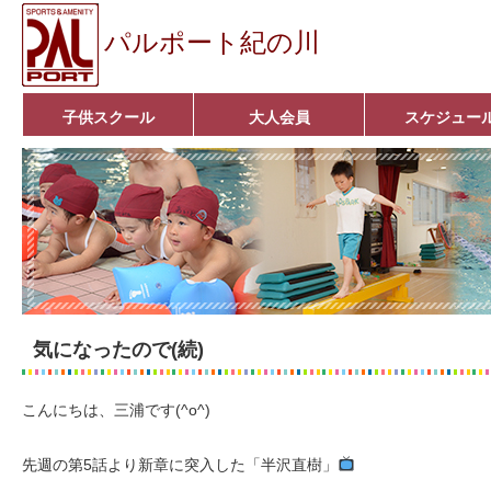
パルポート紀の川
子供スクール
大人会員
スケジュー
ベビーコース
幼児コース
小学生コース
育成コース
選手コース
キッズパーク(体操教室)
子どもダンス教室
■入会案内■
アクア悠々クラブ
いきいきコース
■入会案内■
気になったので(続)
こんにちは、三浦です(^o^)
先週の第5話より新章に突入した「半沢直樹」