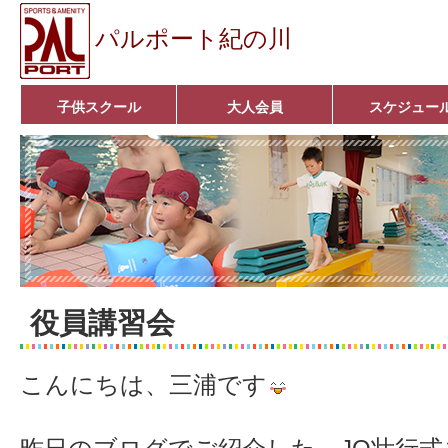
パルポート紀の川
子供スクール
大人会員
スケジュー
ベビーコース
幼児コース
小学生コース
育成コース
選手コース
キッズパーク(体操教室)
子どもダンス教室
■入会案内■
アクア悠々クラブ
いきいきコース
■入会案内■
役員講習会
こんにちは、三浦です