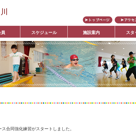
の川
会員
スケジュール
施設案内
スタ
ブ
ース合同強化練習がスタートしました。