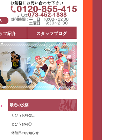
ッフ紹介
スタッフブログ
最近の投稿
とびうお杯②...
とびうお杯①...
休館日のお知らせ...