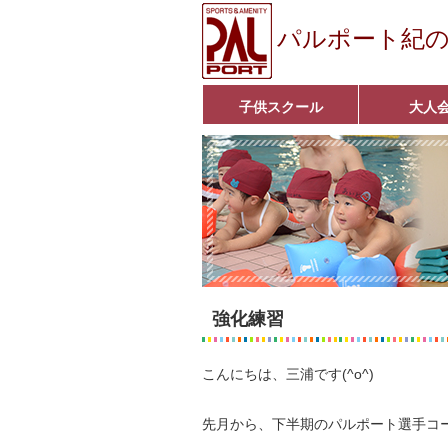
パルポート紀
子供スクール
大人
ベビーコース
幼児コース
小学生コース
育成コース
選手コース
キッズパーク(体操教室)
子どもダンス教室
■入会案内■
アクア悠々クラ
いきいきコース
■入会案内■
強化練習
こんにちは、三浦です(^o^)
先月から、下半期のパルポート選手コ