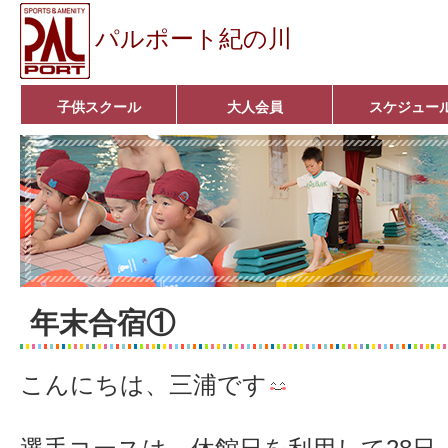
パルポート紀の川
子供スクール
大人会員
スケジュー
ベビーコース
幼児コース
小学生コース
育成コース
選手コース
キッズパーク(体操教室)
子どもダンス教室
■入会案内■
アクア悠々クラブ
いきいきコース
■入会案内■
年末合宿①
こんにちは、三浦です