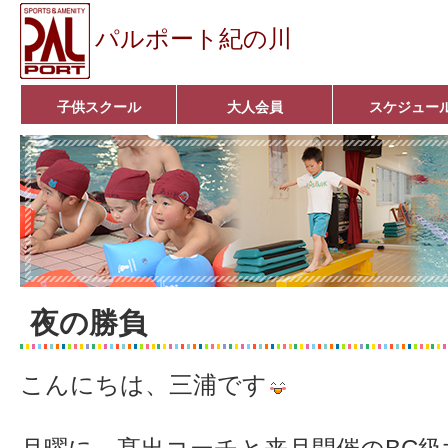
パルポート紀の川
子供スクール
大人会員
スケジュー
ベビーコース
幼児コース
小学生コース
育成コース
選手コース
キッズパーク(体操教室)
子どもダンス教室
■入会案内■
アクア悠々クラブ
いきいきコース
■入会案内■
夜の勝負
こんにちは、三浦です