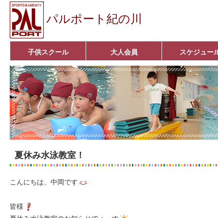
パルポート紀の川
子供スクール
大人会員
スケジュー
ベビーコース
幼児コース
小学生コース
育成コース
選手コース
キッズパーク(体操教室)
子どもダンス教室
■入会案内■
アクア悠々クラブ
いきいきコース
■入会案内■
夏休み水泳教室！
こんにちは、中岡です
皆様