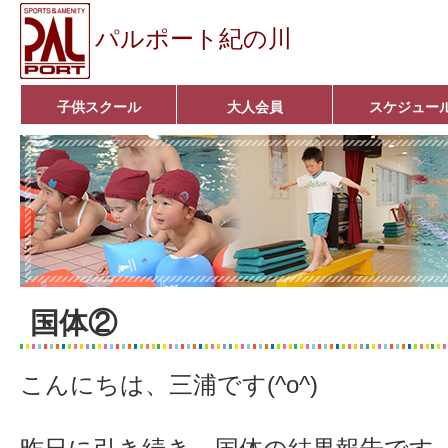
パルポート紀の川
子供スクール
大人会員
スケジュー
ベビーコース
幼児コース
小学生コース
育成コース
選手コース
キッズパーク(体操教室)
子どもダンス教室
■入会案内■
アクア悠々クラブ
いきいきコース
■入会案内■
国体②
こんにちは、三浦です(^o^)