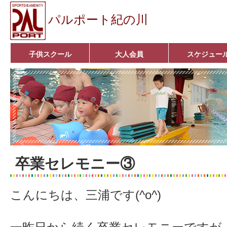
パルポート紀の川
子供スクール
大人会員
スケジュー
ベビーコース
幼児コース
小学生コース
育成コース
選手コース
キッズパーク(体操教室)
子どもダンス教室
■入会案内■
アクア悠々クラブ
いきいきコース
■入会案内■
卒業セレモニー③
こんにちは、三浦です(^o^)