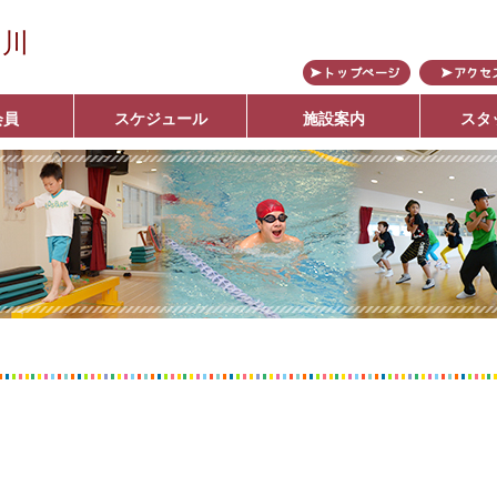
の川
会員
スケジュール
施設案内
スタ
ブ