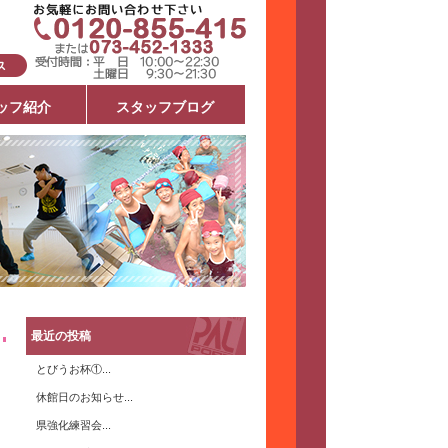
ッフ紹介
スタッフブログ
最近の投稿
とびうお杯①...
休館日のお知らせ...
県強化練習会...