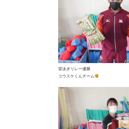
背泳ぎリレー優勝
コウスケくんチーム