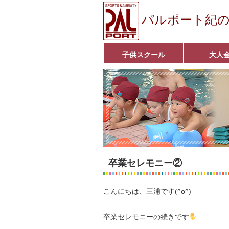
パルポート紀
子供スクール
大人
ベビーコース
幼児コース
小学生コース
育成コース
選手コース
キッズパーク(体操教室)
子どもダンス教室
■入会案内■
アクア悠々クラ
いきいきコース
■入会案内■
卒業セレモニー②
こんにちは、三浦です(^o^)
卒業セレモニーの続きです