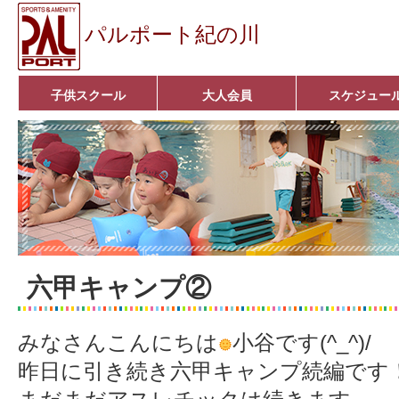
パルポート紀の川
子供スクール
大人会員
スケジュー
ベビーコース
幼児コース
小学生コース
育成コース
選手コース
キッズパーク(体操教室)
子どもダンス教室
■入会案内■
アクア悠々クラブ
いきいきコース
■入会案内■
六甲キャンプ②
みなさんこんにちは
小谷です(^_^)/
昨日に引き続き六甲キャンプ続編です