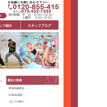
ッフ紹介
スタッフブログ
最近の投稿
県強化練習会...
In Body測定...
ゴルフの帰り...