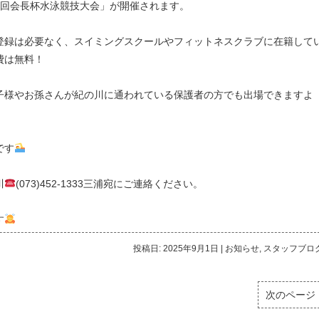
10回会長杯水泳競技大会」が開催されます。
登録は必要なく、スイミングスクールやフィットネスクラブに在籍して
費は無料！
子様やお孫さんが紀の川に通われている保護者の方でも出場できますよ
です
川
(073)452-1333三浦宛にご連絡ください。
す
投稿日: 2025年9月1日
|
お知らせ
,
スタッフブロ
次のページ