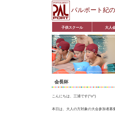
パルポート紀
子供スクール
大人
ベビーコース
幼児コース
小学生コース
育成コース
選手コース
キッズパーク(体操教室)
子どもダンス教室
■入会案内■
アクア悠々クラ
いきいきコース
■入会案内■
会長杯
こんにちは、三浦です(^o^)
本日は、大人の方対象の大会参加者募