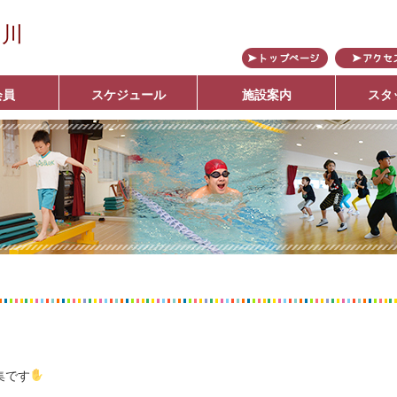
の川
会員
スケジュール
施設案内
スタ
ブ
集です