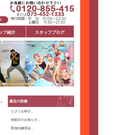
ッフ紹介
スタッフブログ
最近の投稿
とびうお杯①...
休館日のお知らせ...
県強化練習会...