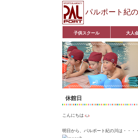
パルポート紀
子供スクール
大人
ベビーコース
幼児コース
小学生コース
育成コース
選手コース
キッズパーク(体操教室)
子どもダンス教室
■入会案内■
アクア悠々クラ
いきいきコース
■入会案内■
休館日
こんにちは
明日から、パルポート紀の川は・・・