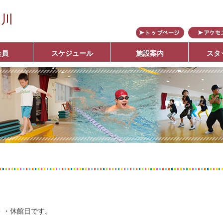
の川
会員
スケジュール
施設案内
スタ
ブ
・・休館日です。