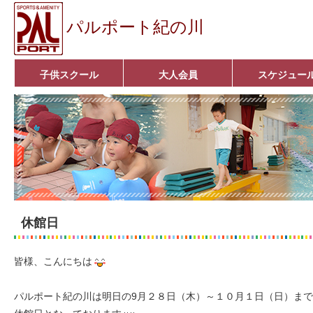
パルポート紀の川
子供スクール
大人会員
スケジュー
ベビーコース
幼児コース
小学生コース
育成コース
選手コース
キッズパーク(体操教室)
子どもダンス教室
■入会案内■
アクア悠々クラブ
いきいきコース
■入会案内■
休館日
皆様、こんにちは
パルポート紀の川は明日の9月２８日（木）～１０月１日（日）まで