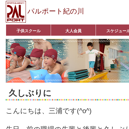
パルポート紀の川
子供スクール
大人会員
スケジュー
ベビーコース
幼児コース
小学生コース
育成コース
選手コース
キッズパーク(体操教室)
子どもダンス教室
■入会案内■
アクア悠々クラブ
いきいきコース
■入会案内■
久しぶりに
こんにちは、三浦です(^o^)