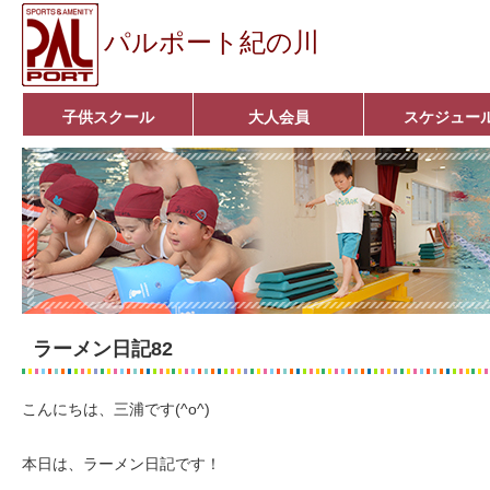
パルポート紀の川
子供スクール
大人会員
スケジュー
ベビーコース
幼児コース
小学生コース
育成コース
選手コース
キッズパーク(体操教室)
子どもダンス教室
■入会案内■
アクア悠々クラブ
いきいきコース
■入会案内■
ラーメン日記82
こんにちは、三浦です(^o^)
本日は、ラーメン日記です！