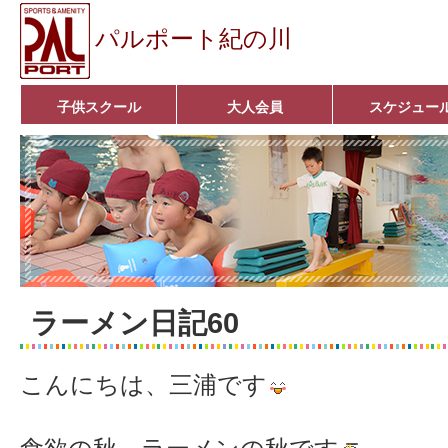
パルポート紀の川
子供スクール
大人会員
スケジュー
ベビーコース
幼児コース
小学生コース
育成コース
選手コース
キッズパーク(体操教室)
子どもダンス教室
■入会案内■
アクア悠々クラブ
いきいきコース
■入会案内■
ラーメン日記60
こんにちは、三浦です