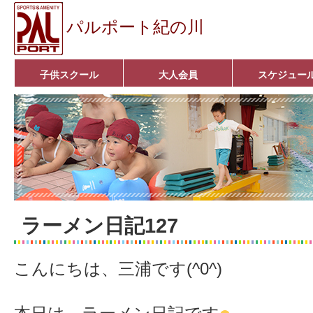
パルポート紀の川
子供スクール
大人会員
スケジュー
ベビーコース
幼児コース
小学生コース
育成コース
選手コース
キッズパーク(体操教室)
子どもダンス教室
■入会案内■
アクア悠々クラブ
いきいきコース
■入会案内■
ラーメン日記127
こんにちは、三浦です(^0^)