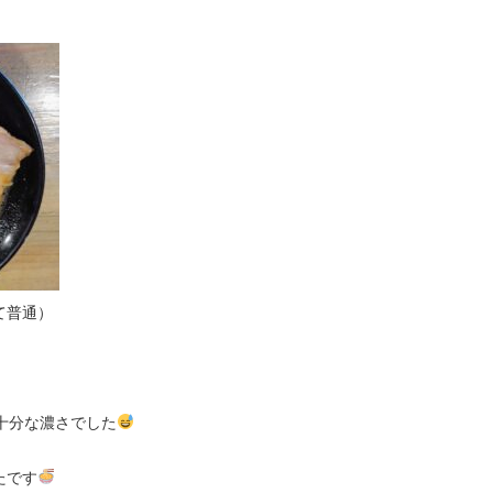
て普通）
十分な濃さでした
たです