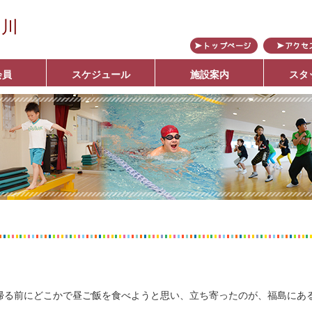
の川
会員
スケジュール
施設案内
スタ
ブ
帰る前にどこかで昼ご飯を食べようと思い、立ち寄ったのが、福島にあ