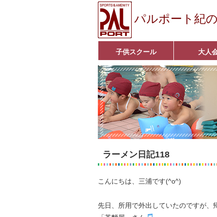
パルポート紀
子供スクール
大人
ベビーコース
幼児コース
小学生コース
育成コース
選手コース
キッズパーク(体操教室)
子どもダンス教室
■入会案内■
アクア悠々クラ
いきいきコース
■入会案内■
ラーメン日記118
こんにちは、三浦です(^o^)
先日、所用で外出していたのですが、