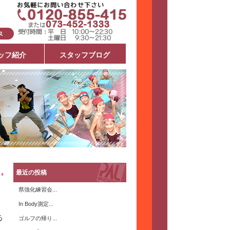
ッフ紹介
スタッフブログ
最近の投稿
県強化練習会...
In Body測定...
る
ゴルフの帰り...