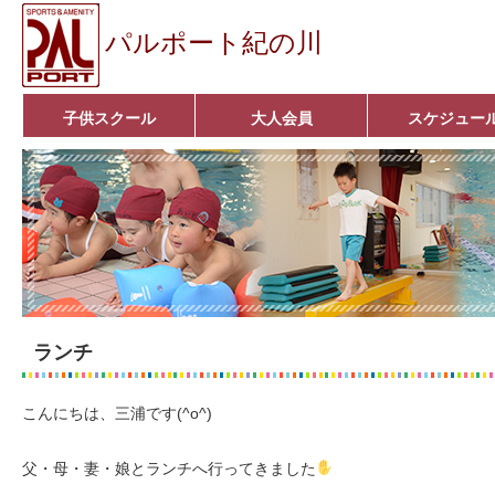
パルポート紀の川
子供スクール
大人会員
スケジュー
ベビーコース
幼児コース
小学生コース
育成コース
選手コース
キッズパーク(体操教室)
子どもダンス教室
■入会案内■
アクア悠々クラブ
いきいきコース
■入会案内■
ランチ
こんにちは、三浦です(^o^)
父・母・妻・娘とランチへ行ってきました