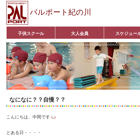
パルポート紀の川
子供スクール
大人会員
スケジュー
ベビーコース
幼児コース
小学生コース
育成コース
選手コース
キッズパーク(体操教室)
子どもダンス教室
■入会案内■
アクア悠々クラブ
いきいきコース
■入会案内■
なになに？？自慢？？
こんにちは、中岡です
とある日・・・・