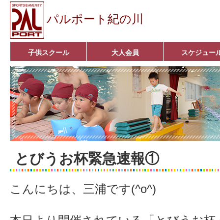
パルポート紀の川
子供スクール
大人会員
スケジュー
ベビーコース
幼児コース
小学生コース
育成コース
選手コース
キッズパーク(体操教室)
子どもダンス教室
■入会案内■
アクア悠々クラブ
いきいきコース
■入会案内■
とびうお杯緊急速報①
こんにちは、三浦です(^o^)