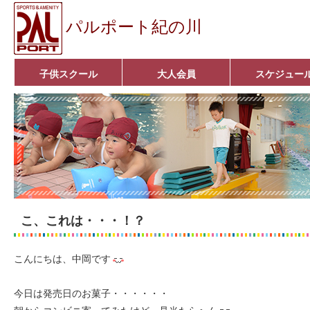
パルポート紀の川
子供スクール
大人会員
スケジュー
ベビーコース
幼児コース
小学生コース
育成コース
選手コース
キッズパーク(体操教室)
子どもダンス教室
■入会案内■
アクア悠々クラブ
いきいきコース
■入会案内■
こ、これは・・・！？
こんにちは、中岡です
今日は発売日のお菓子・・・・・・