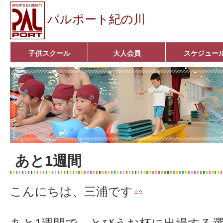
パルポート紀の川
子供スクール
大人会員
スケジュー
ベビーコース
幼児コース
小学生コース
育成コース
選手コース
キッズパーク(体操教室)
子どもダンス教室
■入会案内■
アクア悠々クラブ
いきいきコース
■入会案内■
あと1週間
こんにちは、三浦です