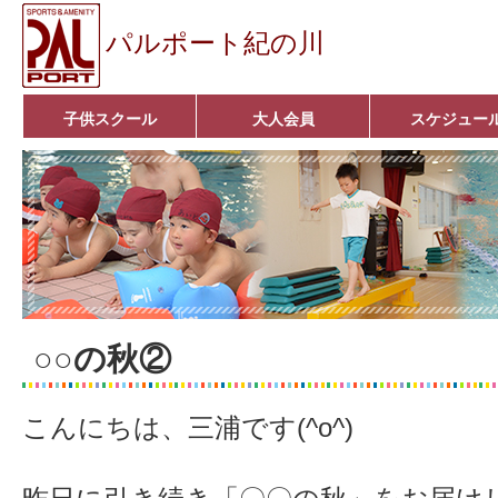
パルポート紀の川
子供スクール
大人会員
スケジュー
ベビーコース
幼児コース
小学生コース
育成コース
選手コース
キッズパーク(体操教室)
子どもダンス教室
■入会案内■
アクア悠々クラブ
いきいきコース
■入会案内■
○○の秋②
こんにちは、三浦です(^o^)